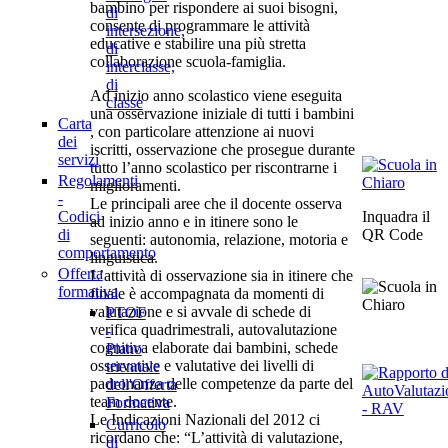
bambino per rispondere ai suoi bisogni,
di
consente di programmare le attività
intersezione,
educative e stabilire una più stretta
di
collaborazione scuola-famiglia.
interclasse,
di
Ad inizio anno scolastico viene eseguita
classe
una osservazione iniziale di tutti i bambini
Carta
, con particolare attenzione ai nuovi
dei
iscritti, osservazione che prosegue durante
servizi
tutto l’anno scolastico per riscontrarne i
Regolamenti
miglioramenti.
-
Le principali aree che il docente osserva
Codici
Inquadra il
ad inizio anno e in itinere sono le
di
QR Code
seguenti: autonomia, relazione, motoria e
comportamento
linguistica.
Offerta
L’attività di osservazione sia in itinere che
formativa
finale è accompagnata da momenti di
valutazione e si avvale di schede di
PTOF
verifica quadrimestrali, autovalutazione
-
cognitiva elaborate dai bambini, schede
Piano
osservative e valutative dei livelli di
triennale
padronanza delle competenze da parte del
dell'Offerta
team docente.
Formativa
Le Indicazioni Nazionali del 2012 ci
Curricolo
ricordano che: “L’attività di valutazione,
di