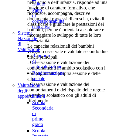
nella scuola dell’infanzia, risponde ad una
Istituto
funzione di carattere formativo, che
Patto
riconosce, accompagna, descrive
di
documenta i processi di crescita, evita di
corresponsabilità
classificare e giudicare le prestazioni dei
educativa
bambini, perché è orientata a esplorare e
Sistema
incoraggiare lo sviluppo di tutte le loro
Nazionale
potenzialità.”
di
Le capacità relazionali dei bambini
Valutazione
vengono osservate e valutate secondo due
Rapporto
criteri principali:
di
- Osservazione e valutazione dei
autovalutazione
comportamenti in ambito scolastico con i
Rendicontazione
compagni della propria sezione e delle
sociale
altre.
- Osservazione e valutazione dei
Valutazione
comportamenti e del rispetto delle regole
degli
in ambito scolastico con gli adulti di
apprendimenti
riferimento.
Scuola
Secondaria
di
primo
grado
Scuola