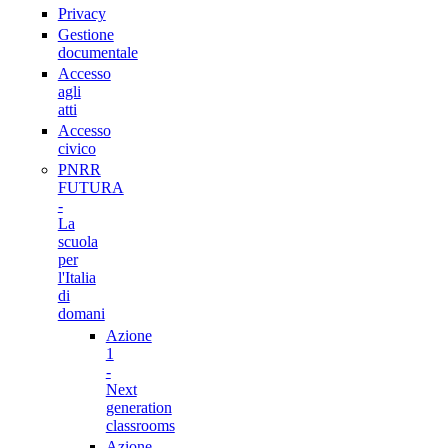
Privacy
Gestione
documentale
Accesso
agli
atti
Accesso
civico
PNRR
FUTURA
-
La
scuola
per
l'Italia
di
domani
Azione
1
-
Next
generation
classrooms
Azione