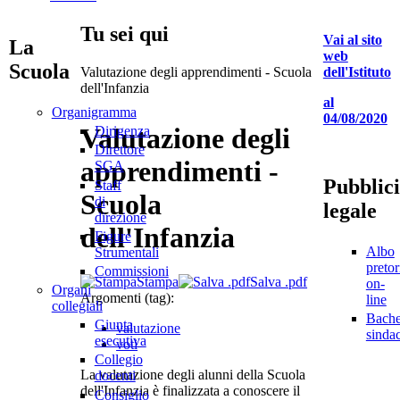
Tu sei qui
Vai al sito
La
web
Scuola
Valutazione degli apprendimenti - Scuola
dell'Istituto
dell'Infanzia
al
Organigramma
04/08/2020
Valutazione degli
Dirigenza
Direttore
apprendimenti -
SGA
Pubblici
Staff
Scuola
di
legale
direzione
dell'Infanzia
Figure
Albo
Strumentali
pretor
Commissioni
Stampa
Salva .pdf
on-
Organi
Argomenti (tag):
line
collegiali
Bach
Giunta
valutazione
sinda
esecutiva
voti
Collegio
La valutazione degli alunni della Scuola
docenti
dell'Infanzia è finalizzata a conoscere il
Consiglio