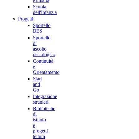
Primaria
Scuola
dell'Infanzia
Progetti
Sportello
BES
Sportello
di
ascolto
psicologico
Continuità
e
Orientamento
Start
and
Go
Integrazione
stranieri
Biblioteche
di
istituto
e
progetti
lettura