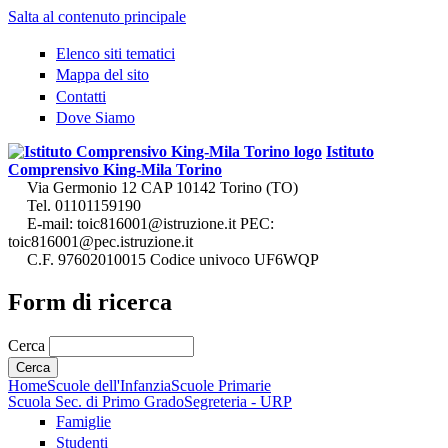
Salta al contenuto principale
Elenco siti tematici
Mappa del sito
Contatti
Dove Siamo
Istituto
Comprensivo King-Mila Torino
Via Germonio 12 CAP 10142 Torino (TO)
Tel. 01101159190
E-mail: toic816001@istruzione.it PEC:
toic816001@pec.istruzione.it
C.F. 97602010015 Codice univoco UF6WQP
Form di ricerca
Cerca
Home
Scuole dell'Infanzia
Scuole Primarie
Scuola Sec. di Primo Grado
Segreteria - URP
Famiglie
Studenti