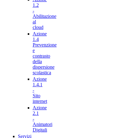
1.2
-
Abilitazione
al
cloud
Azione
1.4
Prevenzione
e
contrasto
della
dispersione
scolastica
Azione
1.4.1
-
Sito
internet
Azione
2.1
-
Animatori
Digitali
Servizi